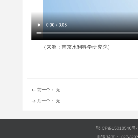
（来源：南京水利科学研究院）
前一个：
无
뀷
后一个：
无
뀠
鄂ICP备15018540号-
电话/传真：
027-829