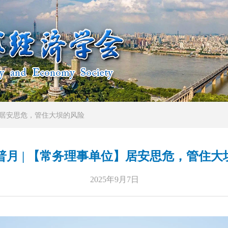
】居安思危，管住大坝的风险
普月 | 【常务理事单位】居安思危，管住大
2025年9月7日